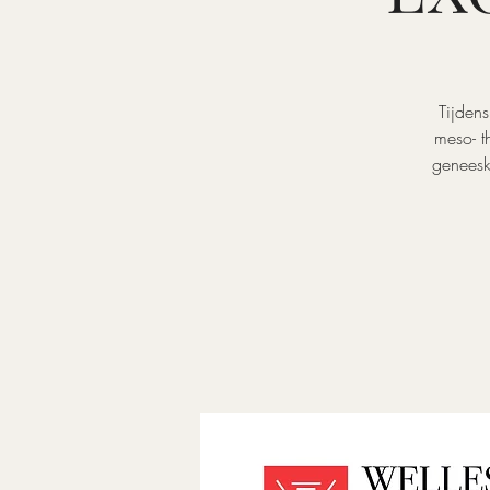
Tijden
meso- t
geneesk