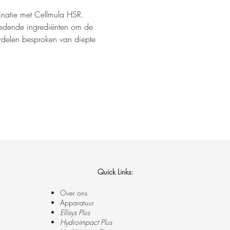
inatie met Cellmula HSR. 
edende ingrediënten om de 
rdelen besproken van diepte 
Quick Links:
Over ons
Apparatuur
Ellisys Plus
Hydroimpact Plus