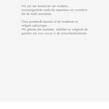
Wij zijn een leverancier van moderne,
toonaangevende medische apparatuur en cosmetica
die de markt veranderen.
Onze portefeuille bestaat uit de modernste en
veiligste oplossingen.
Wij geloven dat resultaten, stabiliteit en veiligheid de
garantie zijn voor succes in de schoonheidsindustrie.