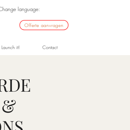
Change language:
Offerte aanvragen
Launch it!
Contact
ERDE
 &
NS.