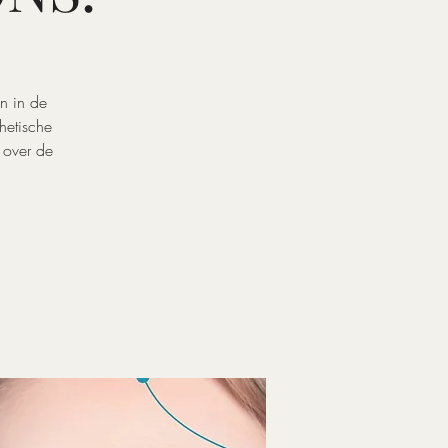
n in de
hetische
 over de