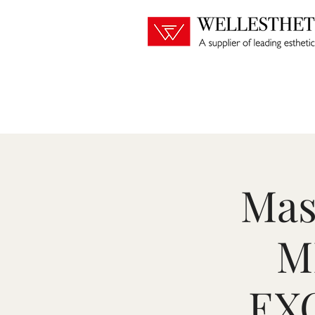
Mas
M
EX