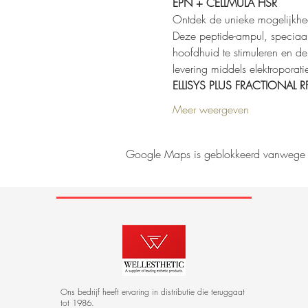
EPN + CELLMULA HSR
Ontdek de unieke mogelijkhed
Deze peptide-ampul, speciaal
hoofdhuid te stimuleren en d
levering middels elektroporati
ELLISYS PLUS FRACTIONAL
Meer weergeven
Google Maps is geblokkeerd vanwege je 
Deel dit even
Ons bedrijf heeft ervaring in distributie die teruggaat
tot 1986.