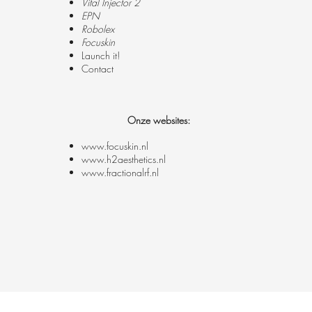
Vital Injector 2
EPN
Robolex
Focuskin
Launch it!
Contact
Onze websites:
www.focuskin.nl
www.h2aesthetics.nl
www.fractionalrf.nl