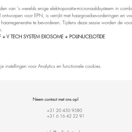
en van 's werelds enige elektroporatie-micronaaldsysteem in comb
 ontworpen voor EPN, is verrijkt met haargroeibevorderingen en vo
e haarregeneratie te bevorderen. Tijdens deze sessie worden de voo
e.
 RF + V TECH SYSTEM EXOSOME + POLINUCELOTIDE
instellingen voor Analytics en functionele cookies.
ement
Neem contact met ons op!
+31 20 450 9580
+31 6 16 42 22 91